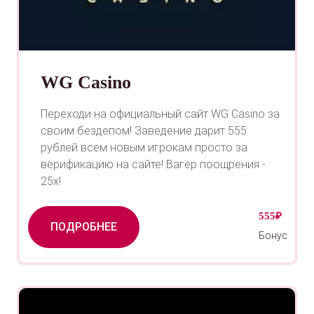
WG Casino
Переходи на официальный сайт WG Casino за
своим бездепом! Заведение дарит 555
рублей всем новым игрокам просто за
верификацию на сайте! Вагер поощрения -
25х!
555₽
ПОДРОБНЕЕ
Бонус