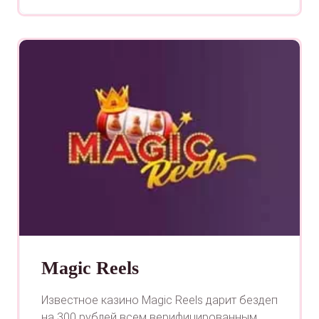
Magic Reels
Известное казино Magic Reels дарит бездеп
на 300 рублей всем верифицированным