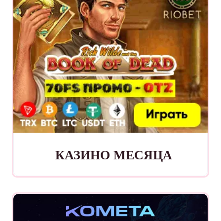
КАЗИНО МЕСЯЦА