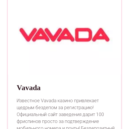
Vavada
Известное Vavada казино привлекает
щедрым бездепом за регистрацию!
Официальный сайт заведения дарит 100
фриспинов просто за подтверждение
мобильного номера и почты! Бездепозитный