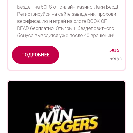
Бездеп на 50FS от онлайн-казино Лаки Берд!
Регистрируйся на сайте заведения, проходи
верификацию и играй на слоте BOOK OF
DEAD бесплатно! Отыгрыш бездепозитного
бонуса выводится уже после 40 вращений!
50FS
ПОДРОБНЕЕ
Бонус