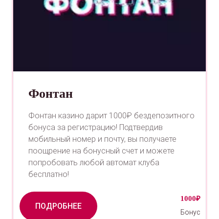
Фонтан
Фонтан казино дарит 1000₽ бездепозитного
бонуса за регистрацию! Подтвердив
мобильный номер и почту, вы получаете
поощрение на бонусный счет и можете
попробовать любой автомат клуба
бесплатно!
1000₽
ПОДРОБНЕЕ
Бонус