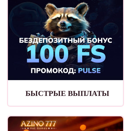
БЫСТРЫЕ ВЫПЛАТЫ