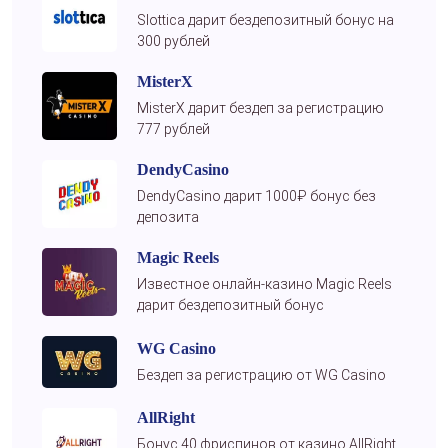
Slottica дарит бездепозитный бонус на
300 рублей
MisterX
MisterX дарит бездеп за регистрацию
777 рублей
DendyCasino
DendyCasino дарит 1000₽ бонус без
депозита
Magic Reels
Известное онлайн-казино Magic Reels
дарит бездепозитный бонус
WG Casino
Бездеп за регистрацию от WG Casino
AllRight
Бонус 40 фриспинов от казино AllRight