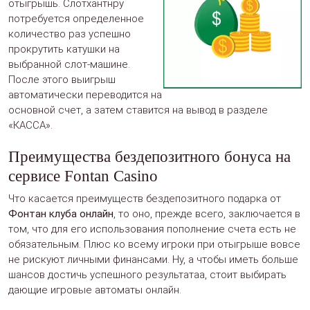
отыгрышь. Слотхантнру
потребуется определенное
количество раз успешно
прокрутить катушки на
выбранной слот-машине.
После этого выигрыш
автоматически переводится на
основной счет, а затем ставится на вывод в разделе
«КАССА».
Преимущества бездепозитного бонуса на
сервисе Fontan Casino
Что касается преимуществ бездепозитного подарка от
Фонтан клуба онлайн
, то оно, прежде всего, заключается в
том, что для его использования пополнение счета есть не
обязательным. Плюс ко всему игроки при отыгрыше вовсе
не рискуют личными финансами. Ну, а чтобы иметь больше
шансов достичь успешного результатаа, стоит выбирать
дающие игровые автоматы онлайн.