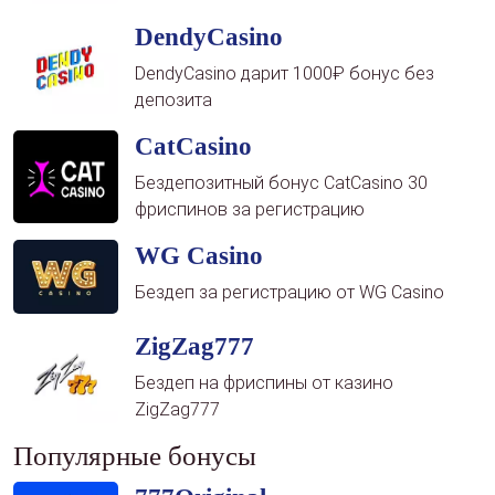
DendyCasino
DendyCasino дарит 1000₽ бонус без
депозита
CatCasino
Бездепозитный бонус CatCasino 30
фриспинов за регистрацию
WG Casino
Бездеп за регистрацию от WG Casino
ZigZag777
Бездеп на фриспины от казино
ZigZag777
Популярные бонусы