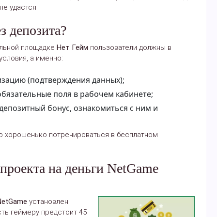
не удастся
з депозита?
альной площадке
Нет Гейм
пользователи должны в
словия, а именно:
изацию (подтверждения данных);
бязательные поля в рабочем кабинете;
здепозитный бонус, ознакомиться с ним и
о хорошенько потренироваться в бесплатном
 проекта на деньги NetGame
NetGame
установлен
сть геймеру предстоит 45