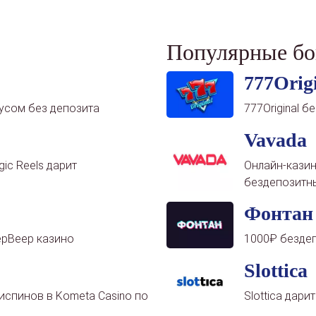
Популярные б
777Orig
нусом без депозита
777Original 
Vavada
ic Reels дарит
Онлайн-казин
бездепозитн
Фонтан
epBeep казино
1000₽ бездеп
Slottica
испинов в Kometa Casino по
Slottica дар