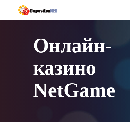
Онлайн-
казино
NetGame