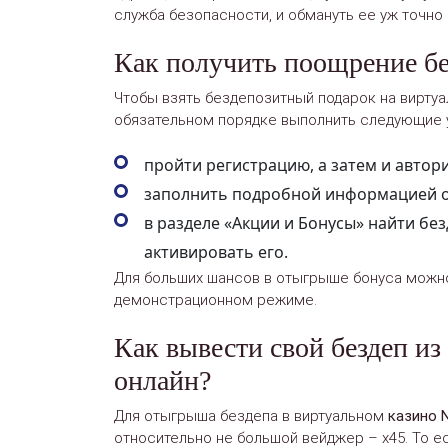
служба безопасности, и обмануть ее уж точно 
Как получить поощрение бе
Чтобы взять бездепозитный подарок на вирту
обязательном порядке выполнить следующие у
пройти регистрацию, а затем и автор
заполнить подробной информацией о
в разделе «Акции и Бонусы» найти бе
активировать его.
Для больших шансов в отыгрыше бонуса можн
демонстрационном режиме.
Как вывести свой бездеп из
онлайн?
Для отыгрыша бездепа в виртуальном
казино 
относительно не большой вейджер – х45. То е