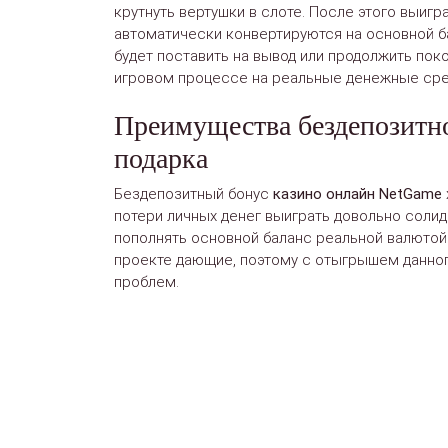
крутнуть вертушки в слоте. После этого выиг
автоматически конвертируются на основной ба
будет поставить на вывод или продолжить пок
игровом процессе на реальные денежные сре
Преимущества бездепозитн
подарка
Бездепозитный бонус
казино онлайн NetGame
потери личных денег выиграть довольно соли
пополнять основной баланс реальной валютой 
проекте дающие, поэтому с отыгрышем данно
проблем.