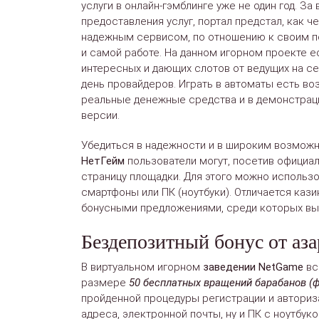
услуги в онлайн-гэмблинге уже не один год. За
предоставления услуг, портал предстал, как ч
надежным сервисом, по отношению к своим 
и самой работе. На данном игорном проекте е
интересных и дающих слотов от ведущих на с
день провайдеров. Играть в автоматы есть в
реальные денежные средства и в демонстрац
версии.
Убедиться в надежности и в широким возмож
НетГейм
пользователи могут, посетив официа
страницу площадки. Для этого можно использ
смартфоны или ПК (ноутбуки). Отличается кази
бонусными предложениями, среди которых вы
Бездепозитный бонус от аз
В виртуальном игорном
заведении NetGame
вс
размере
50 бесплатных вращений барабанов (
пройденной процедуры регистрации и авторизац
адреса, электронной почты, ну и ПК с ноутбук