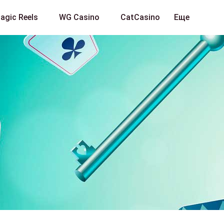
agic Reels
WG Casino
CatCasino
Еще